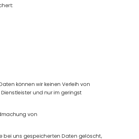
chert:
 Daten können wir keinen Verleih von
ienstleister und nur im geringst
endmachung von
e bei uns gespeicherten Daten gelöscht,