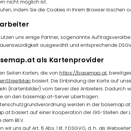
n nicht möglich ist.
errufen, indem Sie die Cookies in Ihrem Browser löschen
arbeiter
tützen uns einige Partner, sogenannte Auftragsverarbei
ertrauenswürdigkeit ausgewählt und entsprechende DS
semap.at als Kartenprovider
en Seiten Karten, die von
https://basemap.at
, bereitge
enStreetMap
basiert. Die Einbindung der Karte auf unse
ln (Kartenbilder) vom Server des Anbieters. Dadurch wi
ite an den basemap.at-Server übertragen.
tenschutzgrundverordnung werden in der basemap.at 
p.at basiert auf einer Kooperation der GIS-Stellen der
e dem BEV.
wir uns auf Art. 6 Abs. 1 lit. f DSGVO, d. h. als Webseit