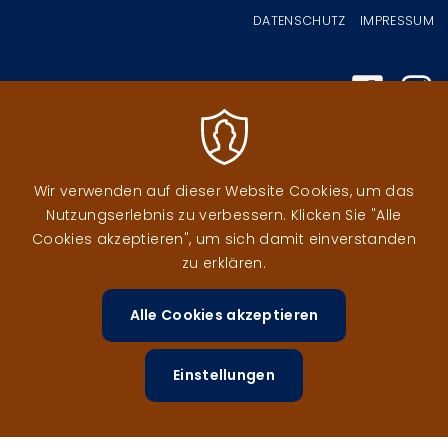
Fußzeilenmenü
DATENSCHUTZ
IMPRESSUM
Wir verwenden auf dieser Website Cookies, um das
Nutzungserlebnis zu verbessern. Klicken Sie "Alle
Image
Image
Cookies akzeptieren", um sich damit einverstanden
Image
zu erklären.
Alle Cookies akzeptieren
Zustimm
zurückzi
Image
Image
Einstellungen
Image