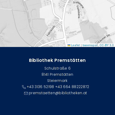
Leaflet
|
basemap.at
,
CC-BY 3.0
Bibliothek Premstätten
Schulstraße 6
8141 Premstätten
Steiermark
+43 3136 52198 +43 664 88222872
premstaetten@bibliotheken.at