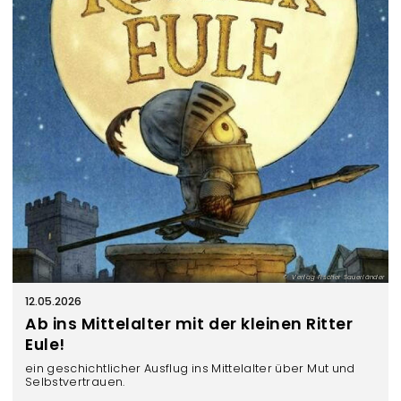
s
t
a
l
t
u
n
g
e
n
Verlag Fischer Sauerländer
12.05.2026
Ab ins Mittelalter mit der kleinen Ritter
Eule!
ein geschichtlicher Ausflug ins Mittelalter über Mut und
Selbstvertrauen.