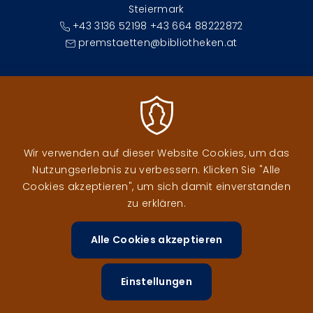
Steiermark
+43 3136 52198 +43 664 88222872
premstaetten@bibliotheken.at
Fußzeilenmenü
DATENSCHUTZ
IMPRESSUM
Wir verwenden auf dieser Website Cookies, um das
Nutzungserlebnis zu verbessern. Klicken Sie "Alle
Cookies akzeptieren", um sich damit einverstanden
zu erklären.
Alle Cookies akzeptieren
Zustimm
Image
Image
zurückzi
Einstellungen
Image