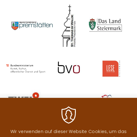
Image
Image
Image
Image
Image
Image
Image
Image
Image
Image
Wir verwenden auf dieser Website Cookies, um das
Image
Image