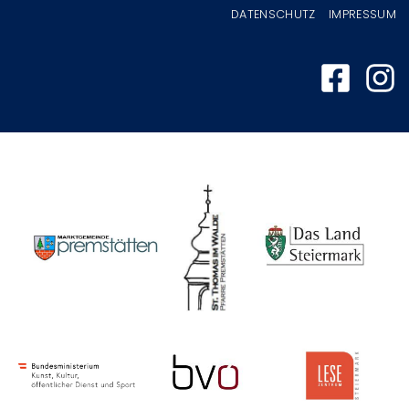
Fußzeilenmenü
DATENSCHUTZ
IMPRESSUM
Image
Image
Image
Image
Image
Image