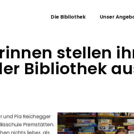
Direkt zum Inhalt
Hauptnavigati
Die Bibliothek
Unser Angeb
innen stellen ih
der Bibliothek au
ner und Pia Reichegger
ksschule Premstätten.
hen nichts lieber, als