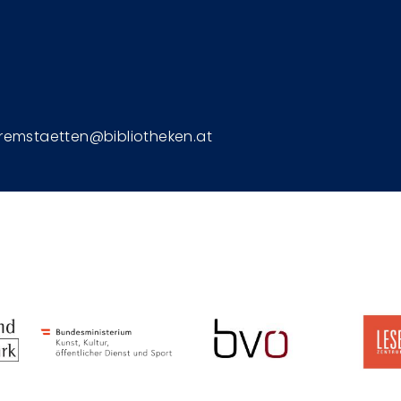
Fußzeile
remstaetten@bibliotheken.at
Image
Image
Image