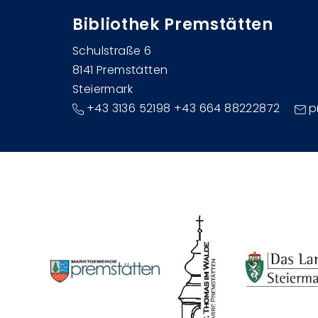
Bibliothek Premstätten
Schulstraße 6
8141 Premstätten
Steiermark
+43 3136 52198 +43 664 88222872
p
Image
Image
Image